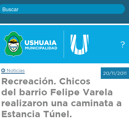
Inicio
?
Gobierno
Boletín
oficial
Servicios
Noticias
20/11/2011
Autoridades
Recreación. Chicos
Trámites
del barrio Felipe Varela
Defensa
Transparencia
realizaron una caminata a
civil
Estancia Túnel.
Actualidad
Zoonosis
Correo