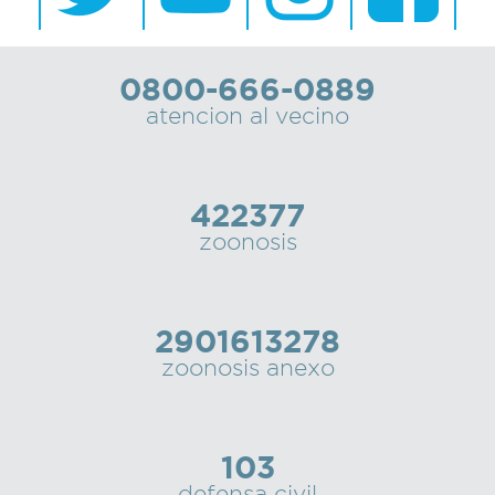
0800-666-0889
atencion al vecino
422377
zoonosis
2901613278
zoonosis anexo
103
defensa civil