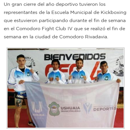
Un gran cierre del año deportivo tuvieron los
Bromatología
representantes de la Escuela Municipal de Kickboxing
Personal
que estuvieron participando durante el fin de semana
Rentas
municipal
en el Comodoro Fight Club IV que se realizó el fin de
semana en la ciudad de Comodoro Rivadavia.
Municipal
Mi
bondi
Boleto
estudiantil
Recorrido
colectivos