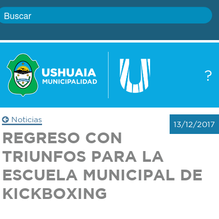
Inicio
?
Gobierno
Boletín
oficial
Servicios
Noticias
13/12/2017
Autoridades
REGRESO CON
Trámites
TRIUNFOS PARA LA
Defensa
Transparencia
ESCUELA MUNICIPAL DE
civil
KICKBOXING
Actualidad
Zoonosis
Correo