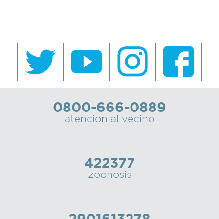
0800-666-0889
atencion al vecino
422377
zoonosis
2901613278