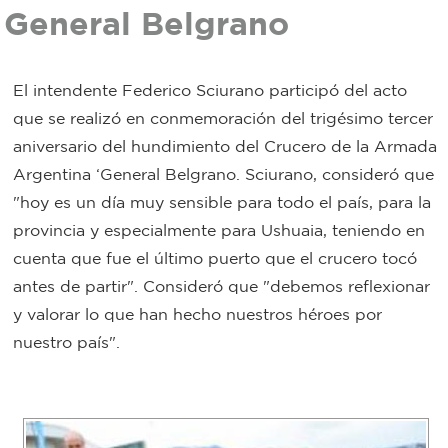
General Belgrano
Bromatología
Personal
Rentas
El intendente Federico Sciurano participó del acto
municipal
que se realizó en conmemoración del trigésimo tercer
Municipal
aniversario del hundimiento del Crucero de la Armada
Argentina ‘General Belgrano. Sciurano, consideró que
Mi
"hoy es un día muy sensible para todo el país, para la
provincia y especialmente para Ushuaia, teniendo en
bondi
cuenta que fue el último puerto que el crucero tocó
antes de partir". Consideró que "debemos reflexionar
Boleto
y valorar lo que han hecho nuestros héroes por
estudiantil
nuestro país".
Recorrido
colectivos