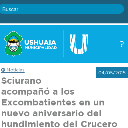
Inicio
?
Gobierno
Boletín
oficial
Servicios
Noticias
04/05/2015
Autoridades
Sciurano
Trámites
acompañó a los
Defensa
Transparencia
Excombatientes en un
civil
nuevo aniversario del
Actualidad
Zoonosis
hundimiento del Crucero
Correo