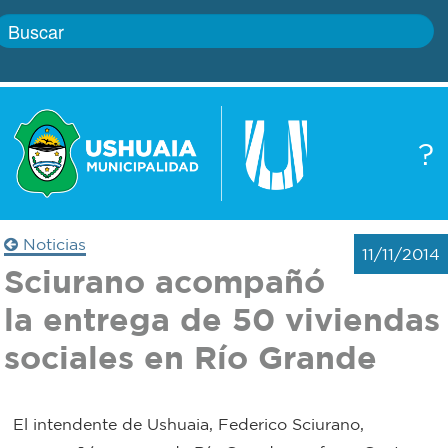
Inicio
?
Gobierno
Boletín
oficial
Servicios
Noticias
11/11/2014
Autoridades
Sciurano acompañó
Trámites
la entrega de 50 viviendas
Defensa
Transparencia
sociales en Río Grande
civil
Actualidad
Zoonosis
El intendente de Ushuaia, Federico Sciurano,
Correo