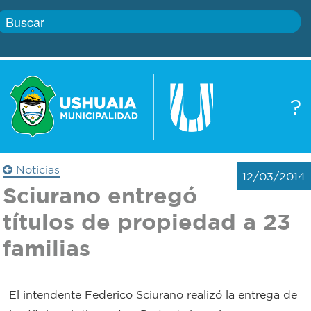
Inicio
?
Gobierno
Boletín
oficial
Servicios
Noticias
12/03/2014
Autoridades
Sciurano entregó
Trámites
títulos de propiedad a 23
Defensa
Transparencia
familias
civil
Actualidad
Zoonosis
El intendente Federico Sciurano realizó la entrega de
Correo