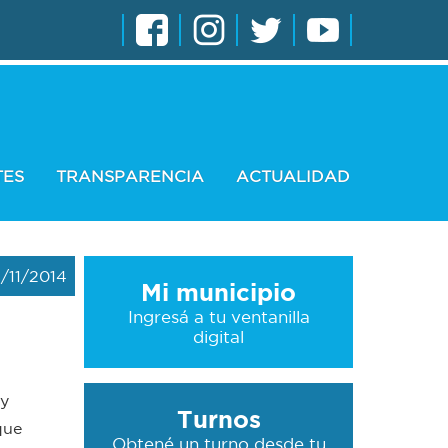
TES
TRANSPARENCIA
ACTUALIDAD
/11/2014
Mi municipio
Ingresá a tu ventanilla
digital
 y
Turnos
que
Obtené un turno desde tu