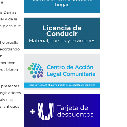
78.
hogar
las Damas
el y de la
la placa que
Licencia de
Conducir
Material, cursos y exámenes
ho orgullo
 recordando
an
 merecen
recibieron
n presentes
legisladores
alvinas,
s, antiguos