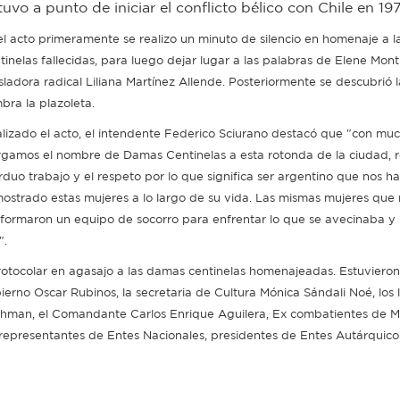
o a punto de iniciar el conflicto bélico con Chile en 19
el acto primeramente se realizo un minuto de silencio en homenaje a 
tinelas fallecidas, para luego dejar lugar a las palabras de Elene Monti
isladora radical Liliana Martínez Allende. Posteriormente se descubrió 
bra la plazoleta.
alizado el acto, el intendente Federico Sciurano destacó que "con muc
rgamos el nombre de Damas Centinelas a esta rotonda de la ciudad,
arduo trabajo y el respeto por lo que significa ser argentino que nos h
ostrado estas mujeres a lo largo de su vida. Las mismas mujeres que
formaron un equipo de socorro para enfrentar lo que se avecinaba y 
".
otocolar en agasajo a las damas centinelas homenajeadas. Estuviero
ierno Oscar Rubinos, la secretaria de Cultura Mónica Sándali Noé, los 
echman, el Comandante Carlos Enrique Aguilera, Ex combatientes de M
representantes de Entes Nacionales, presidentes de Entes Autárquico