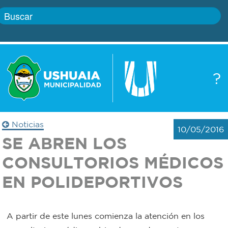
Inicio
?
Gobierno
Boletín
oficial
Servicios
Noticias
10/05/2016
Autoridades
SE ABREN LOS
Trámites
CONSULTORIOS MÉDICOS
Defensa
Transparencia
EN POLIDEPORTIVOS
civil
Actualidad
Zoonosis
A partir de este lunes comienza la atención en los
Correo