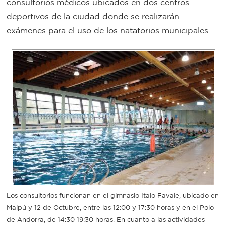
consultorios médicos ubicados en dos centros
Bromatología
deportivos de la ciudad donde se realizarán
Personal
exámenes para el uso de los natatorios municipales.
Rentas
municipal
Municipal
Mi
bondi
Boleto
estudiantil
Recorrido
Los consultorios funcionan en el gimnasio Italo Favale, ubicado en
Maipú y 12 de Octubre, entre las 12:00 y 17:30 horas y en el Polo
colectivos
de Andorra, de 14:30 19:30 horas. En cuanto a las actividades