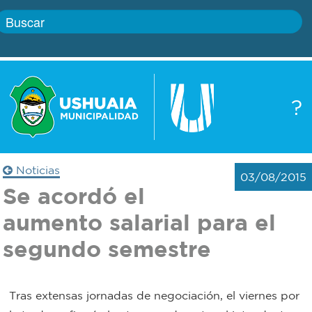
Inicio
?
Gobierno
Boletín
oficial
Servicios
Noticias
03/08/2015
Autoridades
Se acordó el
Trámites
aumento salarial para el
Defensa
Transparencia
segundo semestre
civil
Actualidad
Zoonosis
Tras extensas jornadas de negociación, el viernes por
Correo