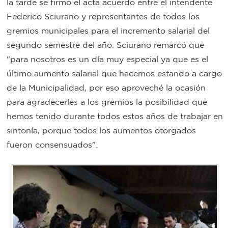
la tarde se firmó el acta acuerdo entre el intendente
Bromatología
Federico Sciurano y representantes de todos los
Personal
gremios municipales para el incremento salarial del
segundo semestre del año. Sciurano remarcó que
Rentas
municipal
"para nosotros es un día muy especial ya que es el
Municipal
último aumento salarial que hacemos estando a cargo
de la Municipalidad, por eso aproveché la ocasión
Mi
para agradecerles a los gremios la posibilidad que
hemos tenido durante todos estos años de trabajar en
bondi
sintonía, porque todos los aumentos otorgados
fueron consensuados".
Boleto
estudiantil
Recorrido
colectivos