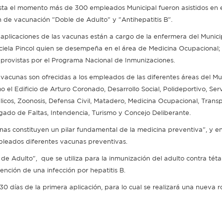
ta el momento más de 300 empleados Municipal fueron asistidos en e
n de vacunación "Doble de Adulto" y "Antihepatitis B".
 aplicaciones de las vacunas están a cargo de la enfermera del Munici
ciela Pincol quien se desempeña en el área de Medicina Ocupacional; y
 provistas por el Programa Nacional de Inmunizaciones.
 vacunas son ofrecidas a los empleados de las diferentes áreas del Mun
o el Edificio de Arturo Coronado, Desarrollo Social, Polideportivo, Serv
licos, Zoonosis, Defensa Civil, Matadero, Medicina Ocupacional, Transp
gado de Faltas, Intendencia, Turismo y Concejo Deliberante.
nas constituyen un pilar fundamental de la medicina preventiva", y e
mpleados diferentes vacunas preventivas.
de Adulto", que se utiliza para la inmunización del adulto contra tét
vención de una infección por hepatitis B.
0 días de la primera aplicación, para lo cual se realizará una nueva 