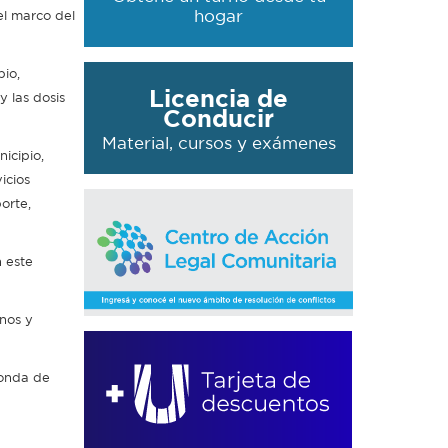
hogar
l marco del
pio,
Licencia de
 las dosis
Conducir
Material, cursos y exámenes
icipio,
icios
orte,
n este
anos y
ronda de