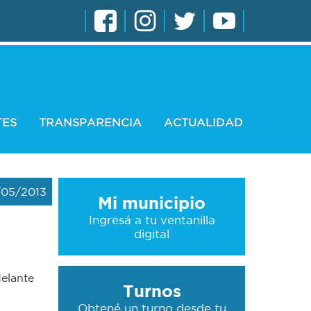
TES
TRANSPARENCIA
ACTUALIDAD
/05/2013
Mi municipio
Ingresá a tu ventanilla
digital
delante
Turnos
Obtené un turno desde tu