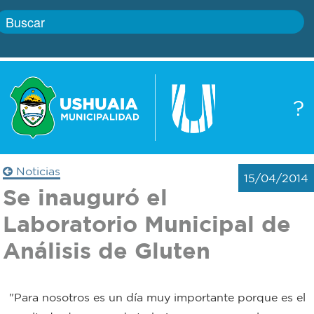
Inicio
?
Gobierno
Boletín
oficial
Servicios
Noticias
15/04/2014
Autoridades
Se inauguró el
Trámites
Laboratorio Municipal de
Defensa
Transparencia
Análisis de Gluten
civil
Actualidad
Zoonosis
"Para nosotros es un día muy importante porque es el
Correo