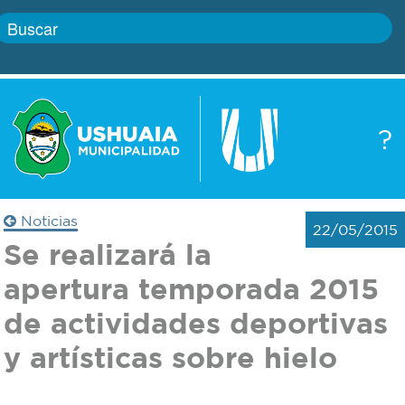
Inicio
?
Gobierno
Boletín
oficial
Servicios
Noticias
22/05/2015
Autoridades
Se realizará la
Trámites
apertura temporada 2015
Defensa
Transparencia
de actividades deportivas
civil
y artísticas sobre hielo
Actualidad
Zoonosis
Correo