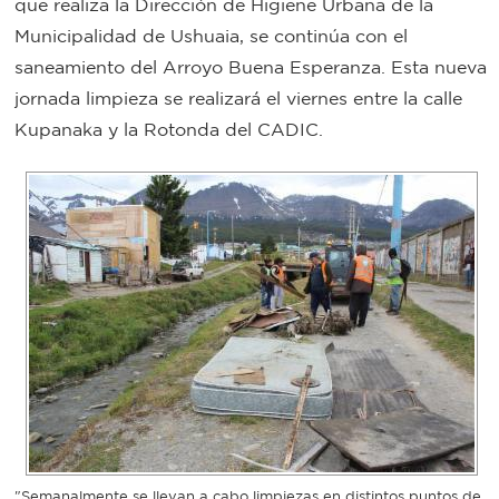
que realiza la Dirección de Higiene Urbana de la
Bromatología
Municipalidad de Ushuaia, se continúa con el
Personal
saneamiento del Arroyo Buena Esperanza. Esta nueva
jornada limpieza se realizará el viernes entre la calle
Rentas
municipal
Kupanaka y la Rotonda del CADIC.
Municipal
Mi
bondi
Boleto
estudiantil
Recorrido
colectivos
"Semanalmente se llevan a cabo limpiezas en distintos puntos de