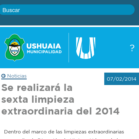
Inicio
?
Gobierno
Boletín
oficial
Servicios
Noticias
07/02/2014
Autoridades
Se realizará la
Trámites
sexta limpieza
Defensa
Transparencia
extraordinaria del 2014
civil
Actualidad
Zoonosis
Dentro del marco de las limpiezas extraordinarias
Correo