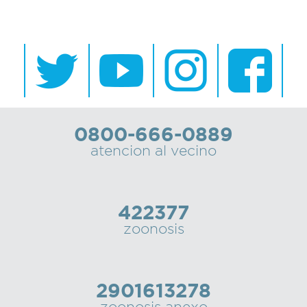
0800-666-0889
atencion al vecino
422377
zoonosis
2901613278
zoonosis anexo