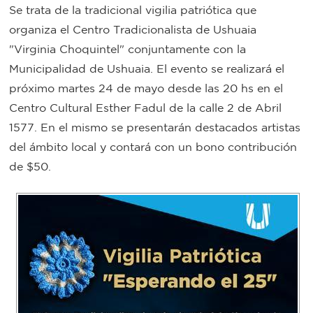
Se trata de la tradicional vigilia patriótica que
Bromatología
organiza el Centro Tradicionalista de Ushuaia
Personal
"Virginia Choquintel" conjuntamente con la
Rentas
municipal
Municipalidad de Ushuaia. El evento se realizará el
próximo martes 24 de mayo desde las 20 hs en el
Municipal
Centro Cultural Esther Fadul de la calle 2 de Abril
1577. En el mismo se presentarán destacados artistas
Mi
del ámbito local y contará con un bono contribución
bondi
de $50.
Boleto
estudiantil
Recorrido
colectivos