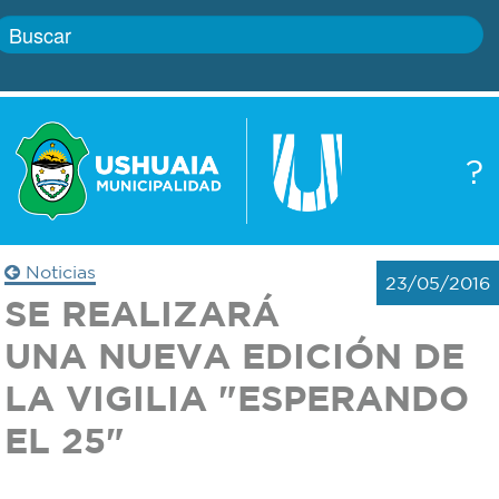
Inicio
?
Gobierno
Boletín
oficial
Servicios
Noticias
23/05/2016
Autoridades
SE REALIZARÁ
Trámites
UNA NUEVA EDICIÓN DE
Defensa
Transparencia
LA VIGILIA "ESPERANDO
civil
EL 25"
Actualidad
Zoonosis
Correo