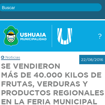
Inicio
?
Gobierno
Boletín
oficial
Servicios
Noticias
22/08/2016
Autoridades
SE VENDIERON
Trámites
MÁS DE 40.000 KILOS DE
Defensa
Transparencia
FRUTAS, VERDURAS Y
civil
PRODUCTOS REGIONALES
Actualidad
Zoonosis
EN LA FERIA MUNICIPAL
Correo