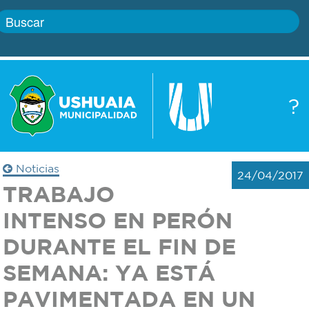
Inicio
?
Gobierno
Boletín
oficial
Servicios
Noticias
24/04/2017
Autoridades
TRABAJO
Trámites
INTENSO EN PERÓN
Defensa
Transparencia
DURANTE EL FIN DE
civil
SEMANA: YA ESTÁ
Actualidad
Zoonosis
PAVIMENTADA EN UN
Correo