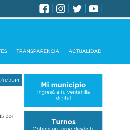
TES
TRANSPARENCIA
ACTUALIDAD
/11/2014
Mi municipio
Ingresá a tu ventanilla
digital
15 por
Turnos
Obtené un turno desde tu