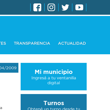
TES
TRANSPARENCIA
ACTUALIDAD
04/2009
Mi municipio
Ingresá a tu ventanilla
digital
Turnos
ía
Obtené un turno desde tu