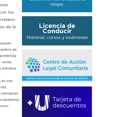
hogar
ones
con los
cretario
Licencia de
os de la
Conducir
Material, cursos y exámenes
 pasado
 madera de
 pretendía
o verde,
o afectara
s en ese
ista.
to demandó
propietarios
erico