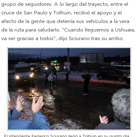
grupo de seguidores. A lo largo del trayecto, entre el
Bromatología
cruce de San Paulo y Tolhuin, recibió el apoyo y el
Personal
afecto de la gente que detenía sus vehículos a la vera
Rentas
de la ruta para saludarlo. "Cuando lleguemos a Ushuaia,
municipal
va ser gracias a todos", dijo Sciurano tras su arribo.
Municipal
Mi
bondi
Boleto
estudiantil
Recorrido
colectivos
El intendente Federico Sciurano llegó a Tolhuin en su quinto día