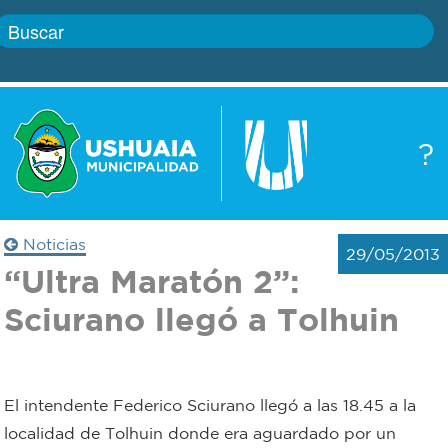
Inicio
?
Gobierno
Boletín
oficial
Servicios
Noticias
29/05/2013
Autoridades
“Ultra Maratón 2”:
Trámites
Sciurano llegó a Tolhuin
Defensa
Transparencia
civil
Actualidad
El intendente Federico Sciurano llegó a las 18.45 a la
Zoonosis
localidad de Tolhuin donde era aguardado por un
Correo