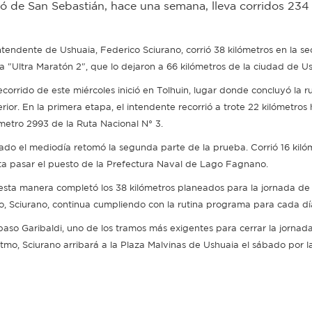
tió de San Sebastián, hace una semana, lleva corridos 234
intendente de Ushuaia, Federico Sciurano, corrió 38 kilómetros en la se
la "Ultra Maratón 2", que lo dejaron a 66 kilómetros de la ciudad de U
ecorrido de este miércoles inició en Tolhuin, lugar donde concluyó la ru
rior. En la primera etapa, el intendente recorrió a trote 22 kilómetros 
ómetro 2993 de la Ruta Nacional N° 3.
ado el mediodía retomó la segunda parte de la prueba. Corrió 16 kil
ta pasar el puesto de la Prefectura Naval de Lago Fagnano.
esta manera completó los 38 kilómetros planeados para la jornada de
ío, Sciurano, continua cumpliendo con la rutina programa para cada dí
paso Garibaldi, uno de los tramos más exigentes para cerrar la jornada
tmo, Sciurano arribará a la Plaza Malvinas de Ushuaia el sábado por la