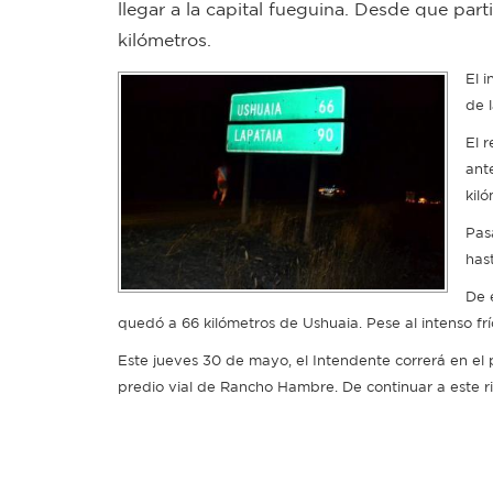
llegar a la capital fueguina. Desde que par
kilómetros.
El 
de 
El r
ante
kil
Pas
has
De 
quedó a 66 kilómetros de Ushuaia. Pese al intenso fr
Este jueves 30 de mayo, el Intendente correrá en el 
predio vial de Rancho Hambre. De continuar a este ri