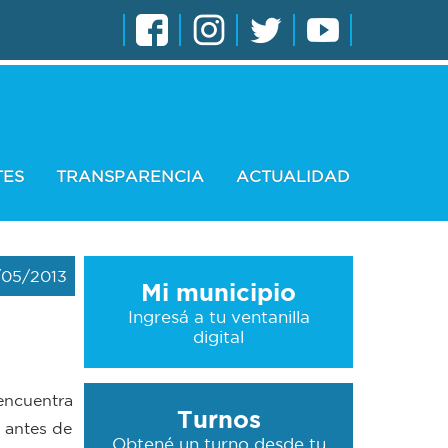
TES
TRANSPARENCIA
ACTUALIDAD
/05/2013
Mi municipio
Ingresá a tu ventanilla
digital
 encuentra
Turnos
s antes de
Obtené un turno desde tu