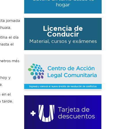
hogar
cta jornada
Licencia de
shuaia.
Conducir
tina el día
Material, cursos y exámenes
hasta el
ómetros más
 hoy y
a.
 en el
 tarde.