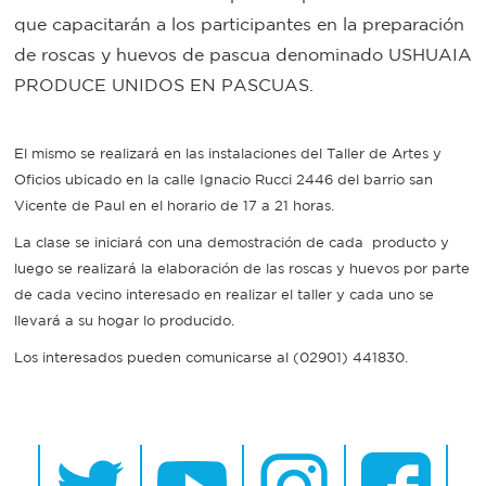
que capacitarán a los participantes en la preparación
Bromatología
de roscas y huevos de pascua denominado USHUAIA
Personal
PRODUCE UNIDOS EN PASCUAS.
Rentas
municipal
Municipal
El mismo se realizará en las instalaciones del Taller de Artes y
Oficios ubicado en la calle Ignacio Rucci 2446 del barrio san
Mi
Vicente de Paul en el horario de 17 a 21 horas.
La clase se iniciará con una demostración de cada producto y
bondi
luego se realizará la elaboración de las roscas y huevos por parte
de cada vecino interesado en realizar el taller y cada uno se
Boleto
llevará a su hogar lo producido.
Los interesados pueden comunicarse al (02901) 441830.
estudiantil
Recorrido
colectivos