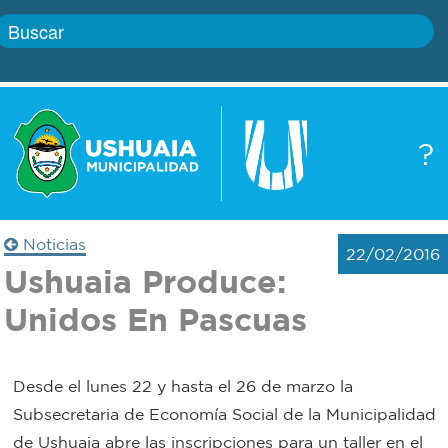
Inicio
?
Gobierno
Boletín
oficial
Servicios
Noticias
22/02/2016
Autoridades
Ushuaia Produce:
Trámites
Unidos En Pascuas
Defensa
Transparencia
civil
Desde el lunes 22 y hasta el 26 de marzo la
Actualidad
Subsecretaria de Economía Social de la Municipalidad
Zoonosis
de Ushuaia abre las inscripciones para un taller en el
Correo