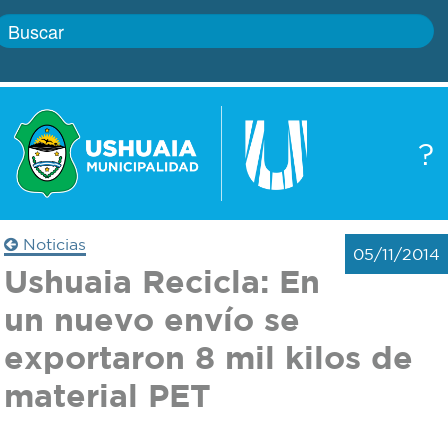
Inicio
?
Gobierno
Boletín
oficial
Servicios
Noticias
05/11/2014
Autoridades
Ushuaia Recicla: En
Trámites
un nuevo envío se
Defensa
Transparencia
exportaron 8 mil kilos de
civil
material PET
Actualidad
Zoonosis
Correo