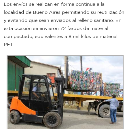
Los envíos se realizan en forma continua a la
Bromatología
localidad de Bueno Aires permitiendo su reutilización
Personal
y evitando que sean enviados al relleno sanitario. En
Rentas
municipal
esta ocasión se enviaron 72 fardos de material
compactado, equivalentes a 8 mil kilos de material
Municipal
PET.
Mi
bondi
Boleto
estudiantil
Recorrido
colectivos