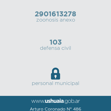
2901613278
zoonosis anexo
103
defensa civil
personal municipal
Arturo Coronado N° 486