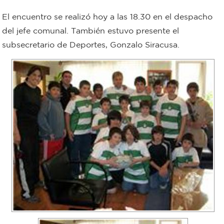
Bromatología
El encuentro se realizó hoy a las 18.30 en el despacho
Personal
del jefe comunal. También estuvo presente el
subsecretario de Deportes, Gonzalo Siracusa.
Rentas
municipal
Municipal
Mi
bondi
Boleto
estudiantil
Recorrido
colectivos