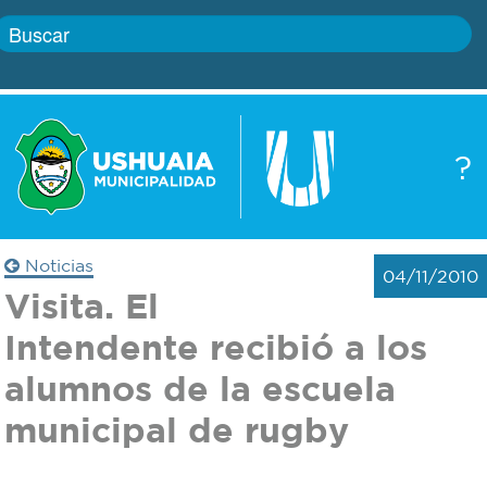
Inicio
?
Gobierno
Boletín
oficial
Servicios
Noticias
04/11/2010
Autoridades
Visita. El
Trámites
Intendente recibió a los
Defensa
Transparencia
alumnos de la escuela
civil
municipal de rugby
Actualidad
Zoonosis
Correo