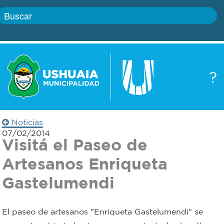
Inicio
?
Gobierno
Boletín
oficial
Servicios
Noticias
Autoridades
07/02/2014
Trámites
Visitá el Paseo de
Artesanos Enriqueta
Defensa
Transparencia
Gastelumendi
civil
Actualidad
Zoonosis
El paseo de artesanos "Enriqueta Gastelumendi" se
Correo