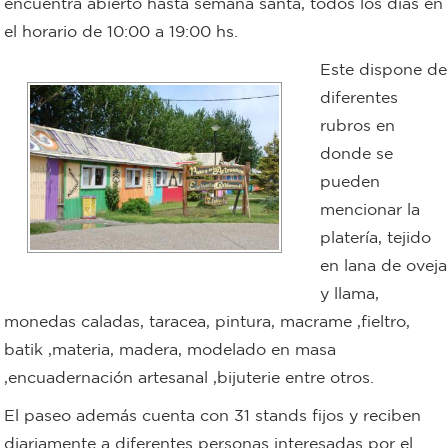
encuentra abierto hasta semana santa, todos los días en
el horario de 10:00 a 19:00 hs.
Bromatología
Personal
Este dispone de
Rentas
diferentes
municipal
rubros en
Municipal
donde se
pueden
Mi
mencionar la
bondi
platería, tejido
en lana de oveja
Boleto
y llama,
monedas caladas, taracea, pintura, macrame ,fieltro,
estudiantil
batik ,materia, madera, modelado en masa
,encuadernación artesanal ,bijuterie entre otros.
Recorrido
El paseo además cuenta con 31 stands fijos y reciben
colectivos
diariamente a diferentes personas interesadas por el