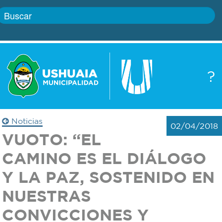
Inicio
?
Gobierno
Boletín
oficial
Servicios
Noticias
02/04/2018
Autoridades
VUOTO: “EL
Trámites
CAMINO ES EL DIÁLOGO
Defensa
Transparencia
Y LA PAZ, SOSTENIDO EN
civil
NUESTRAS
Actualidad
Zoonosis
CONVICCIONES Y
Correo