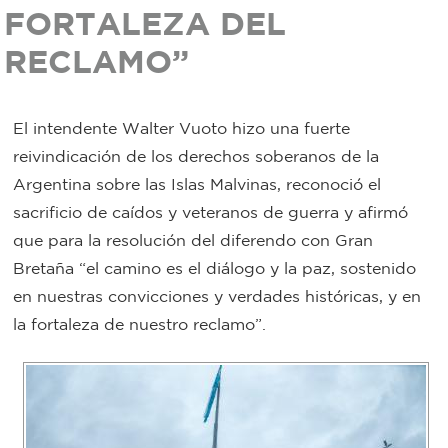
FORTALEZA DEL
Bromatología
RECLAMO”
Personal
Rentas
municipal
El intendente Walter Vuoto hizo una fuerte
Municipal
reivindicación de los derechos soberanos de la
Argentina sobre las Islas Malvinas, reconoció el
Mi
sacrificio de caídos y veteranos de guerra y afirmó
bondi
que para la resolución del diferendo con Gran
Bretaña “el camino es el diálogo y la paz, sostenido
Boleto
en nuestras convicciones y verdades históricas, y en
la fortaleza de nuestro reclamo”.
estudiantil
Recorrido
colectivos