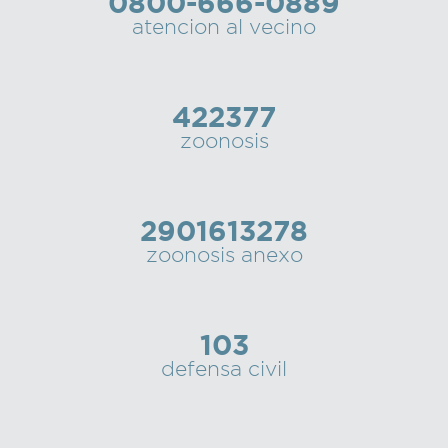
0800-666-0889
atencion al vecino
422377
zoonosis
2901613278
zoonosis anexo
103
defensa civil