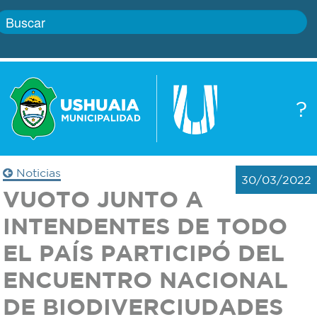
Inicio
?
Gobierno
Boletín
oficial
Servicios
Noticias
30/03/2022
Autoridades
VUOTO JUNTO A
Trámites
INTENDENTES DE TODO
Defensa
Transparencia
EL PAÍS PARTICIPÓ DEL
civil
ENCUENTRO NACIONAL
Actualidad
Zoonosis
DE BIODIVERCIUDADES
Correo