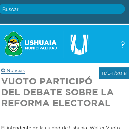
Inicio
?
Gobierno
Boletín
oficial
Servicios
Noticias
11/04/2018
Autoridades
VUOTO PARTICIPÓ
Trámites
DEL DEBATE SOBRE LA
Defensa
Transparencia
REFORMA ELECTORAL
civil
Actualidad
Zoonosis
El intendente de la ciudad de Ushuaia, Walter Vuoto,
Correo