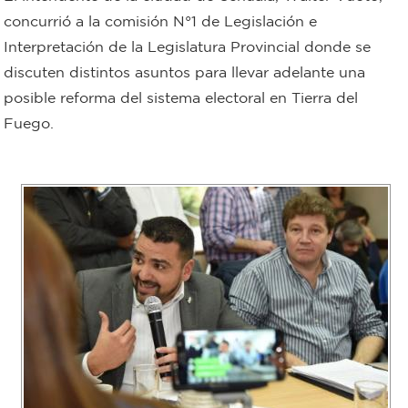
concurrió a la comisión N°1 de Legislación e
Bromatología
Interpretación de la Legislatura Provincial donde se
Personal
discuten distintos asuntos para llevar adelante una
Rentas
municipal
posible reforma del sistema electoral en Tierra del
Municipal
Fuego.
Mi
bondi
Boleto
estudiantil
Recorrido
colectivos