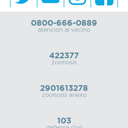
0800-666-0889
atencion al vecino
422377
zoonosis
2901613278
zoonosis anexo
103
defensa civil