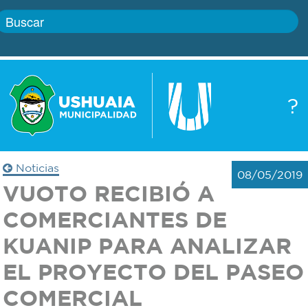
Inicio
?
Gobierno
Boletín
oficial
Servicios
Noticias
08/05/2019
Autoridades
VUOTO RECIBIÓ A
Trámites
COMERCIANTES DE
Defensa
Transparencia
KUANIP PARA ANALIZAR
civil
EL PROYECTO DEL PASEO
Actualidad
Zoonosis
COMERCIAL
Correo