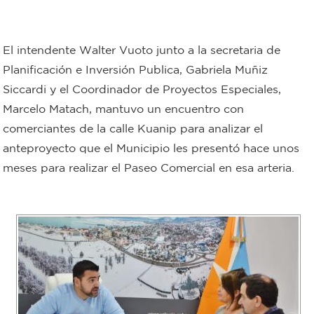
Bromatología
Personal
El intendente Walter Vuoto junto a la secretaria de
Rentas
municipal
Planificación e Inversión Publica, Gabriela Muñiz
Siccardi y el Coordinador de Proyectos Especiales,
Municipal
Marcelo Matach, mantuvo un encuentro con
comerciantes de la calle Kuanip para analizar el
Mi
anteproyecto que el Municipio les presentó hace unos
bondi
meses para realizar el Paseo Comercial en esa arteria.
Boleto
estudiantil
Recorrido
colectivos