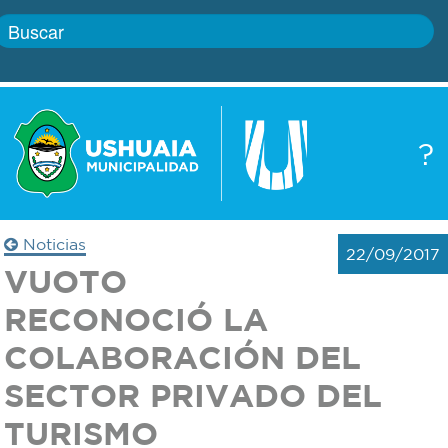
Inicio
?
Gobierno
Boletín
oficial
Servicios
Noticias
22/09/2017
Autoridades
VUOTO
Trámites
RECONOCIÓ LA
Defensa
Transparencia
COLABORACIÓN DEL
civil
SECTOR PRIVADO DEL
Actualidad
Zoonosis
TURISMO
Correo