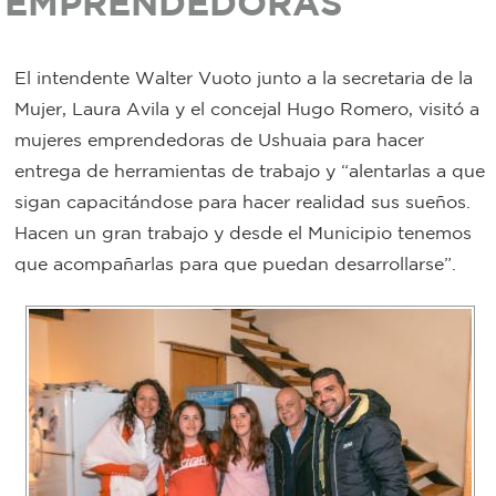
EMPRENDEDORAS
Bromatología
Personal
El intendente Walter Vuoto junto a la secretaria de la
Rentas
Mujer, Laura Avila y el concejal Hugo Romero, visitó a
municipal
mujeres emprendedoras de Ushuaia para hacer
Municipal
entrega de herramientas de trabajo y “alentarlas a que
sigan capacitándose para hacer realidad sus sueños.
Mi
Hacen un gran trabajo y desde el Municipio tenemos
bondi
que acompañarlas para que puedan desarrollarse”.
Boleto
estudiantil
Recorrido
colectivos