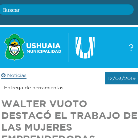
Inicio
?
Gobierno
Boletín
oficial
Servicios
Noticias
12/03/2019
Autoridades
Trámites
Entrega de herramientas
Defensa
WALTER VUOTO
Transparencia
civil
DESTACÓ EL TRABAJO DE
Actualidad
LAS MUJERES
Zoonosis
Correo