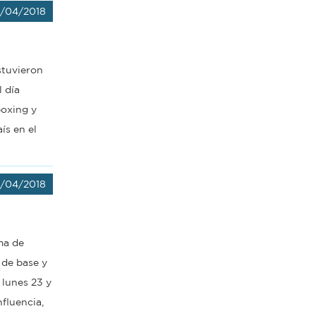
2/04/2018
stuvieron
 día
boxing y
ís en el
2/04/2018
ma de
 de base y
 lunes 23 y
fluencia,