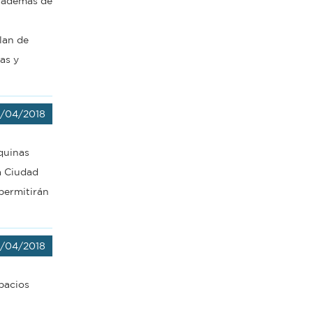
, además de
lan de
as y
/04/2018
quinas
La Ciudad
permitirán
/04/2018
pacios