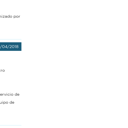
nizado por
/04/2018
tro
servicio de
quipo de