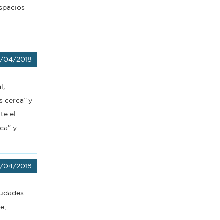
spacios
/04/2018
l,
ás cerca” y
te el
rca” y
/04/2018
iudades
e,