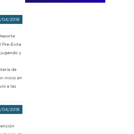
/04/2018
 Deporte
l Pre-Evita
n jugando y
etaría de
n inicio en
io a las
/04/2018
vención