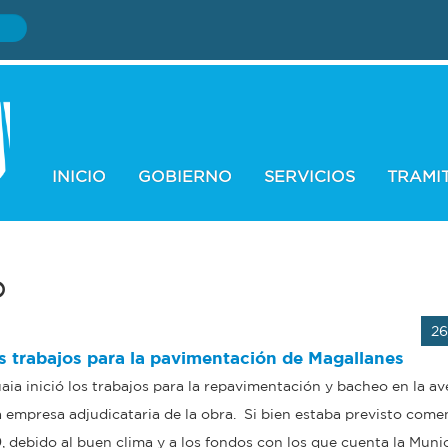
INICIO
GOBIERNO
SERVICIOS
TRAMI
o
26
os trabajos para la pavimentación de Magallanes
ia inició los trabajos para la repavimentación y bacheo en la av
a empresa adjudicataria de la obra. Si bien estaba previsto come
debido al buen clima y a los fondos con los que cuenta la Munic