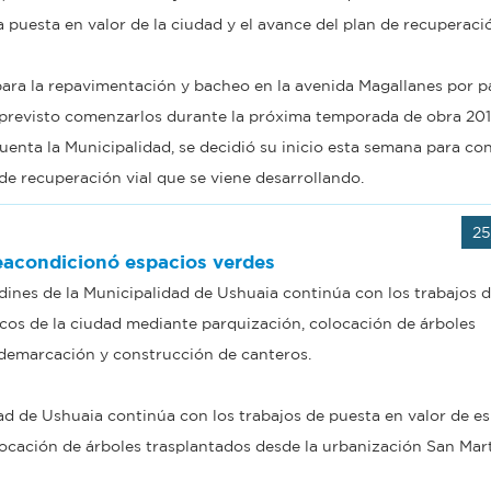
a puesta en valor de la ciudad y el avance del plan de recuperaci
para la repavimentación y bacheo en la avenida Magallanes por pa
a previsto comenzarlos durante la próxima temporada de obra 201
uenta la Municipalidad, se decidió su inicio esta semana para con
 de recuperación vial que se viene desarrollando.
25
eacondicionó espacios verdes
dines de la Municipalidad de Ushuaia continúa con los trabajos 
icos de la ciudad mediante parquización, colocación de árboles
 demarcación y construcción de canteros.
ad de Ushuaia continúa con los trabajos de puesta en valor de e
ocación de árboles trasplantados desde la urbanización San Mart