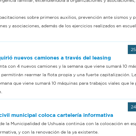
rgencia familiar, extendiéndola a organizaciones y asociaciones
acitaciones sobre primeros auxilios, prevención ante sismos y p
nes y asociaciones, además de los ejercicios realizados en escuel
25
uirió nuevos camiones a través del leasing
nta con 4 nuevos camiones y la semana que viene sumará 10 má
e permitirán rearmar la flota propia y una fuerte capitalización. 
mana que viene sumará 10 máquinas para trabajos viales que le 
n.
24
ivil municipal coloca cartelería informativa
 de la Municipalidad de Ushuaia continúa con la colocación en es
ormativa, y con la renovación de la ya existente.