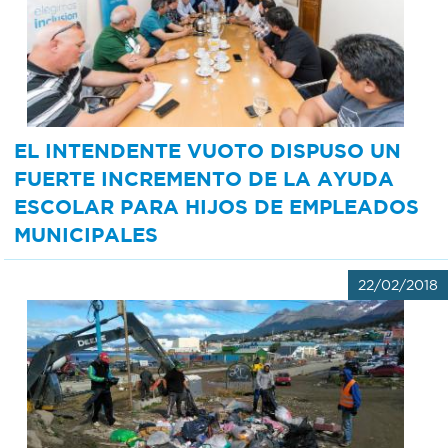
Bromatología
Personal
Rentas
municipal
Municipal
EL INTENDENTE VUOTO DISPUSO UN
FUERTE INCREMENTO DE LA AYUDA
Mi
ESCOLAR PARA HIJOS DE EMPLEADOS
bondi
MUNICIPALES
22/02/2018
Boleto
estudiantil
Recorrido
colectivos