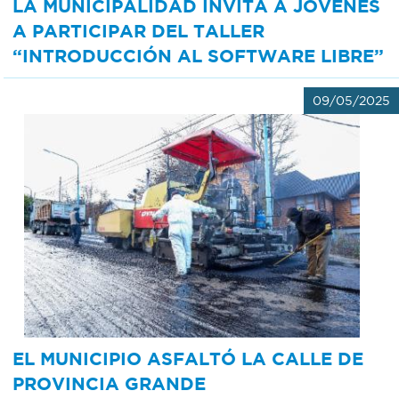
LA MUNICIPALIDAD INVITA A JÓVENES
A PARTICIPAR DEL TALLER
“INTRODUCCIÓN AL SOFTWARE LIBRE”
09/05/2025
EL MUNICIPIO ASFALTÓ LA CALLE DE
PROVINCIA GRANDE