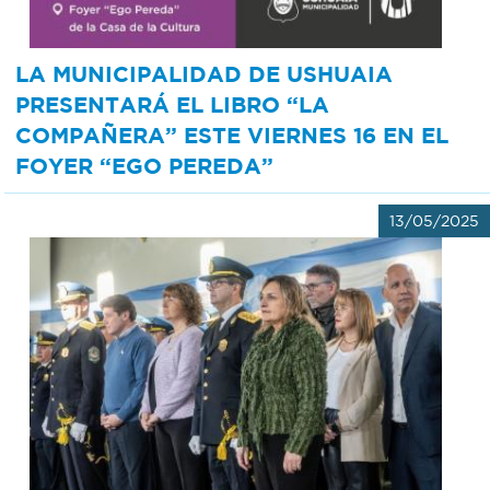
LA MUNICIPALIDAD DE USHUAIA
PRESENTARÁ EL LIBRO “LA
COMPAÑERA” ESTE VIERNES 16 EN EL
FOYER “EGO PEREDA”
13/05/2025