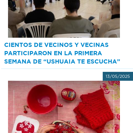
Bromatología
Personal
Rentas
municipal
Municipal
CIENTOS DE VECINOS Y VECINAS
PARTICIPARON EN LA PRIMERA
Mi
SEMANA DE “USHUAIA TE ESCUCHA”
bondi
13/05/2025
Boleto
estudiantil
Recorrido
colectivos