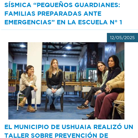
SÍSMICA “PEQUEÑOS GUARDIANES:
FAMILIAS PREPARADAS ANTE
EMERGENCIAS” EN LA ESCUELA N° 1
12/05/2025
EL MUNICIPIO DE USHUAIA REALIZÓ UN
TALLER SOBRE PREVENCIÓN DE