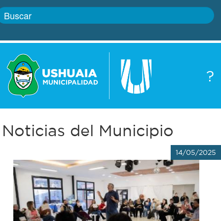
Inicio
?
Gobierno
Boletín
oficial
Servicios
Noticias del Municipio
Autoridades
Trámites
14/05/2025
Defensa
Transparencia
civil
Actualidad
Zoonosis
Correo