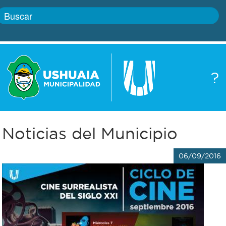
Inicio
?
Gobierno
Boletín
oficial
Servicios
Noticias del Municipio
Autoridades
Trámites
06/09/2016
Defensa
Transparencia
civil
Actualidad
Zoonosis
Correo