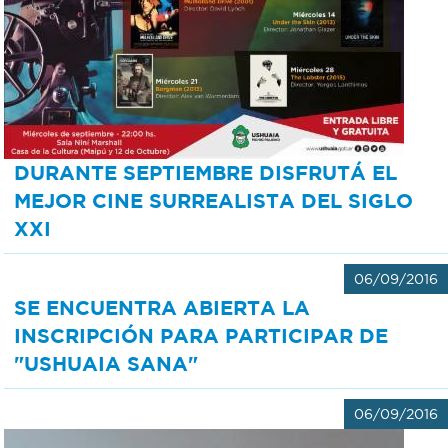
Bromatología
Personal
Rentas
municipal
Municipal
DURANTE SEPTIEMBRE DISFRUTÁ EL
Mi
MEJOR CINE SURREALISTA DEL SIGLO
XXI
bondi
06/09/2016
Boleto
SE ENCUENTRA ABIERTA LA
estudiantil
INSCRIPCIÓN PARA PARTICIPAR DE
"USHUAIA SANA"
Recorrido
06/09/2016
colectivos