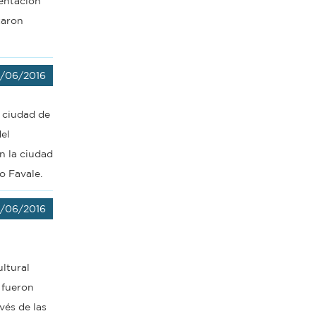
sentación
zaron
9/06/2016
 ciudad de
el
n la ciudad
o Favale.
9/06/2016
ltural
 fueron
vés de las