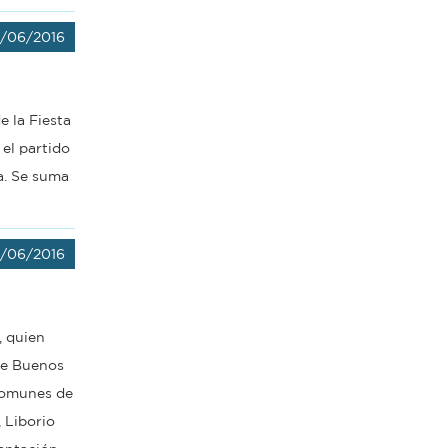
9/06/2016
e la Fiesta
 el partido
a. Se suma
9/06/2016
, quien
 de Buenos
comunes de
 Liborio