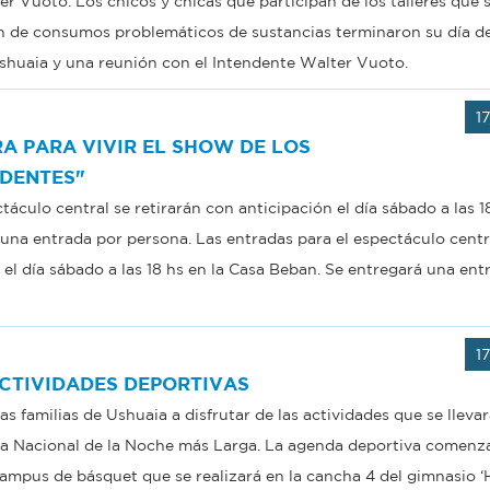
r Vuoto. Los chicos y chicas que participan de los talleres que 
n de consumos problemáticos de sustancias terminaron su día d
Ushuaia y una reunión con el Intendente Walter Vuoto.
1
A PARA VIVIR EL SHOW DE LOS
DENTES"
táculo central se retirarán con anticipación el día sábado a las 1
una entrada por persona. Las entradas para el espectáculo centr
 el día sábado a las 18 hs en la Casa Beban. Se entregará una ent
1
CTIVIDADES DEPORTIVAS
las familias de Ushuaia a disfrutar de las actividades que se lleva
esta Nacional de la Noche más Larga. La agenda deportiva comenz
campus de básquet que se realizará en la cancha 4 del gimnasio ‘