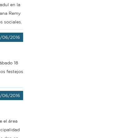
adul en la
viana Remy
s sociales.
8/06/2016
sábado 18
os festejos
7/06/2016
e el área
cipalidad