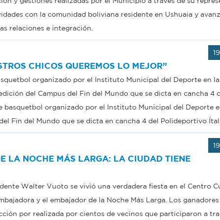
ción y gestiones realizadas por el Municipio a través de su repre
vidades con la comunidad boliviana residente en Ushuaia y avan
s relaciones e integración.
1
STROS CHICOS QUEREMOS LO MEJOR”
uetbol organizado por el Instituto Municipal del Deporte en la
° edición del Campus del Fin del Mundo que se dicta en cancha 4 d
 basquetbol organizado por el Instituto Municipal del Deporte e
del Fin del Mundo que se dicta en cancha 4 del Polideportivo Ítal
1
E LA NOCHE MÁS LARGA: LA CIUDAD TIENE
ndente Walter Vuoto se vivió una verdadera fiesta en el Centro Cu
 embajadora y el embajador de la Noche Más Larga. Los ganadores
ción por realizada por cientos de vecinos que participaron a tra