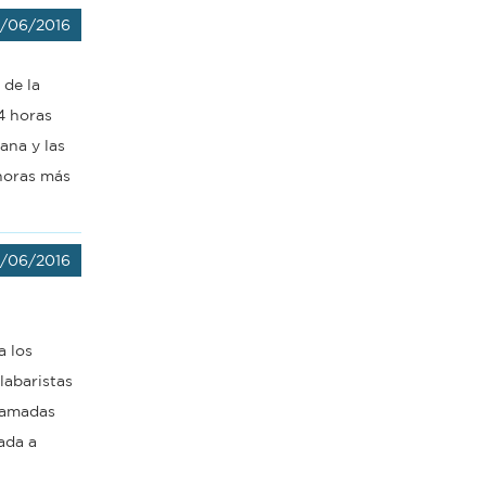
/06/2016
 de la
24 horas
ana y las
 horas más
/06/2016
a los
labaristas
gramadas
ada a