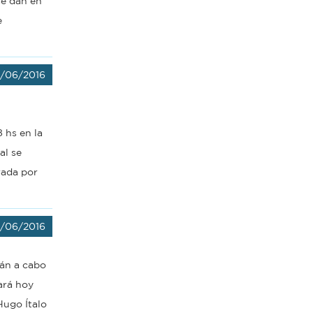
se dan en
e
7/06/2016
8 hs en la
al se
rada por
7/06/2016
rán a cabo
ará hoy
Hugo Ítalo