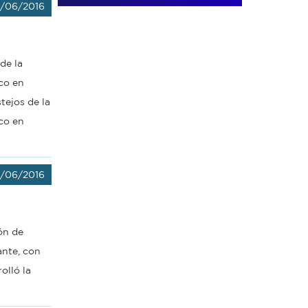
/06/2016
de la
co en
tejos de la
co en
/06/2016
ón de
ante, con
olló la