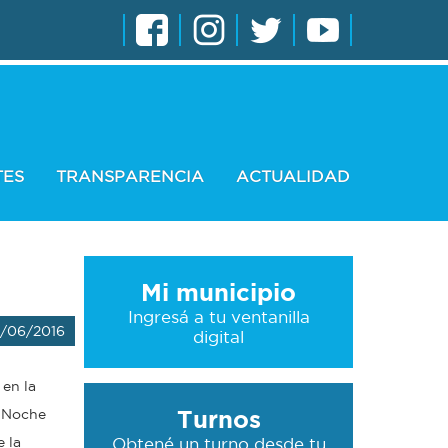
TES
TRANSPARENCIA
ACTUALIDAD
Mi municipio
Ingresá a tu ventanilla
/06/2016
digital
 en la
Turnos
a Noche
 la
Obtené un turno desde tu