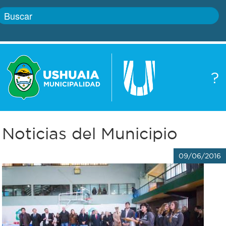
Inicio
?
Gobierno
Boletín
oficial
Servicios
Noticias del Municipio
Autoridades
Trámites
09/06/2016
Defensa
Transparencia
civil
Actualidad
Zoonosis
Correo