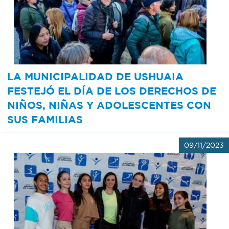
Bromatología
Personal
Rentas
municipal
Municipal
LA MUNICIPALIDAD DE USHUAIA
FESTEJÓ EL DÍA DE LOS DERECHOS DE
Mi
NIÑOS, NIÑAS Y ADOLESCENTES CON
SUS FAMILIAS
bondi
09/11/2023
Boleto
estudiantil
Recorrido
colectivos