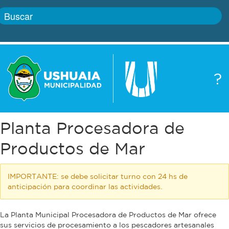
Inicio
?
Gobierno
Boletín
oficial
Servicios
Planta Procesadora de
Autoridades
Trámites
Productos de Mar
Defensa
Transparencia
IMPORTANTE: se debe solicitar turno con 24 hs de
civil
anticipación para coordinar las actividades.
Actualidad
La Planta Municipal Procesadora de Productos de Mar ofrece
Zoonosis
sus servicios de procesamiento a los pescadores artesanales
Correo