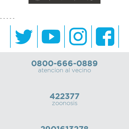
~ ~ ~ ~ ~
0800-666-0889
atencion al vecino
422377
zoonosis
2901613278