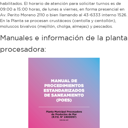
habilitados. El horario de atención para solicitar turnos es de
Bromatología
09:00 a 15:00 horas, de lunes a viernes, en forma presencial en
Av. Perito Moreno 2110 o bien llamando al 43-6333 interno 1526.
Personal
En la Planta se procesan crustáceos (centolla y centollón),
Rentas
moluscos bivalvos (mejillón, cholga, almejas) y pescados.
municipal
Manuales e información de la planta
Municipal
procesadora:
Mi
bondi
Boleto
estudiantil
Recorrido
colectivos