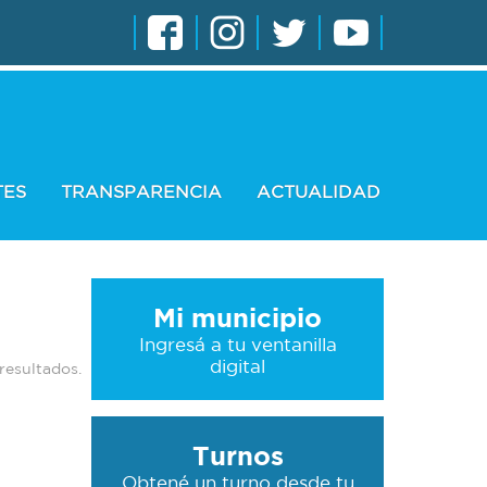
TES
TRANSPARENCIA
ACTUALIDAD
Mi municipio
Ingresá a tu ventanilla
digital
 resultados.
Turnos
Obtené un turno desde tu