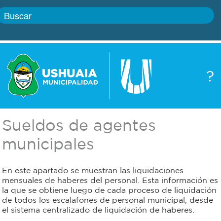
Inicio
?
Gobierno
Boletín
oficial
Servicios
Sueldos de agentes
Autoridades
Trámites
municipales
Defensa
Transparencia
En este apartado se muestran las liquidaciones
civil
mensuales de haberes del personal. Esta información es
la que se obtiene luego de cada proceso de liquidación
Actualidad
de todos los escalafones de personal municipal, desde
Zoonosis
el sistema centralizado de liquidación de haberes.
Correo