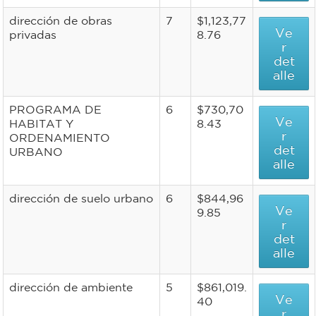
dirección de obras
7
$1,123,77
Ve
privadas
8.76
r
det
alle
PROGRAMA DE
6
$730,70
Ve
HABITAT Y
8.43
r
ORDENAMIENTO
det
URBANO
alle
dirección de suelo urbano
6
$844,96
Ve
9.85
r
det
alle
dirección de ambiente
5
$861,019.
Ve
40
r