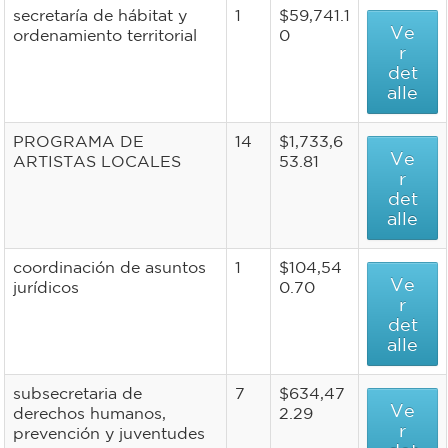
secretaría de hábitat y
1
$59,741.1
Ve
ordenamiento territorial
0
r
det
alle
PROGRAMA DE
14
$1,733,6
Ve
ARTISTAS LOCALES
53.81
r
det
alle
coordinación de asuntos
1
$104,54
Ve
jurídicos
0.70
r
det
alle
subsecretaria de
7
$634,47
Ve
derechos humanos,
2.29
r
prevención y juventudes