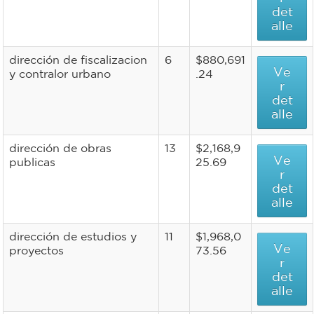
det
alle
dirección de fiscalizacion
6
$880,691
Ve
y contralor urbano
.24
r
det
alle
dirección de obras
13
$2,168,9
Ve
publicas
25.69
r
det
alle
dirección de estudios y
11
$1,968,0
Ve
proyectos
73.56
r
det
alle