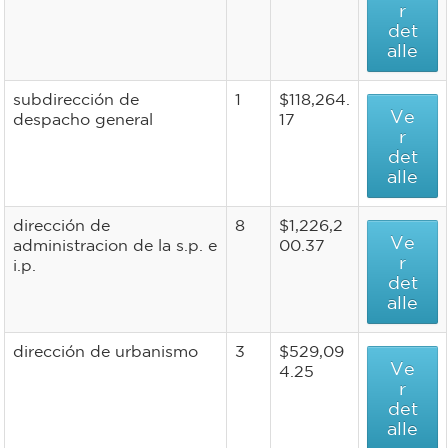
r
det
alle
subdirección de
1
$118,264.
Ve
despacho general
17
r
det
alle
dirección de
8
$1,226,2
Ve
administracion de la s.p. e
00.37
r
i.p.
det
alle
dirección de urbanismo
3
$529,09
Ve
4.25
r
det
alle