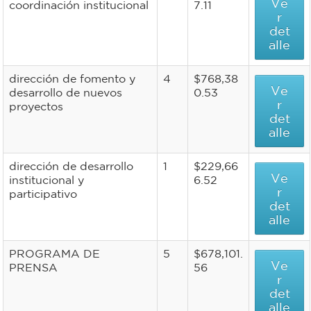
Ve
coordinación institucional
7.11
r
det
alle
dirección de fomento y
4
$768,38
Ve
desarrollo de nuevos
0.53
r
proyectos
det
alle
dirección de desarrollo
1
$229,66
Ve
institucional y
6.52
r
participativo
det
alle
PROGRAMA DE
5
$678,101.
Ve
PRENSA
56
r
det
alle