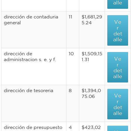
alle
dirección de contaduria
11
$1,681,29
Ve
general
5.24
r
det
alle
dirección de
10
$1,509,15
Ve
administracion s. e. y f.
1.31
r
det
alle
dirección de tesoreria
8
$1,394,0
Ve
75.06
r
det
alle
dirección de presupuesto
4
$423,02