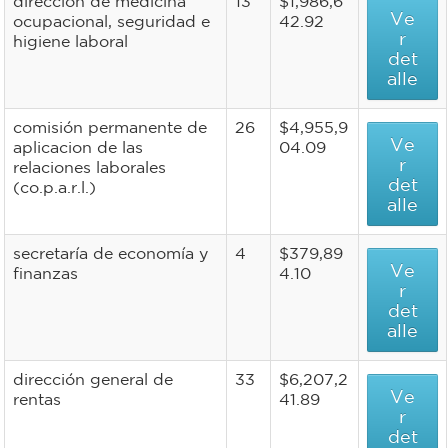
dirección de medicina
13
$1,986,6
Ve
ocupacional, seguridad e
42.92
r
higiene laboral
det
alle
comisión permanente de
26
$4,955,9
Ve
aplicacion de las
04.09
r
relaciones laborales
det
(co.p.a.r.l.)
alle
secretaría de economía y
4
$379,89
Ve
finanzas
4.10
r
det
alle
dirección general de
33
$6,207,2
Ve
rentas
41.89
r
det