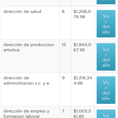
dirección de salud
8
$1,206,0
Ve
76.98
r
det
alle
dirección de produccion
15
$1,944,0
Ve
artistica
67.95
r
det
alle
dirección de
9
$1,316,34
Ve
administracion s.c. y e.
4.66
r
det
alle
dirección de empleo y
7
$1,003,3
Ve
formacion laboral
61.85