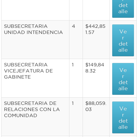
det
alle
SUBSECRETARIA
4
$442,85
Ve
UNIDAD INTENDENCIA
1.57
r
det
alle
SUBSECRETARIA
1
$149,84
Ve
VICEJEFATURA DE
8.32
r
GABINETE
det
alle
SUBSECRETARIA DE
1
$88,059.
Ve
RELACIONES CON LA
03
r
COMUNIDAD
det
alle