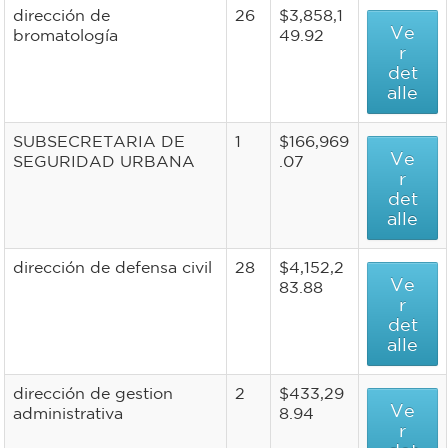
dirección de
26
$3,858,1
Ve
bromatología
49.92
r
det
alle
SUBSECRETARIA DE
1
$166,969
Ve
SEGURIDAD URBANA
.07
r
det
alle
dirección de defensa civil
28
$4,152,2
Ve
83.88
r
det
alle
dirección de gestion
2
$433,29
Ve
administrativa
8.94
r