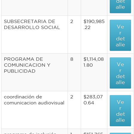
det
alle
SUBSECRETARIA DE
2
$190,985
Ve
DESARROLLO SOCIAL
.22
r
det
alle
PROGRAMA DE
8
$1,114,08
Ve
COMUNICACION Y
1.80
r
PUBLICIDAD
det
alle
coordinación de
2
$283,07
Ve
comunicacion audiovisual
0.64
r
det
alle