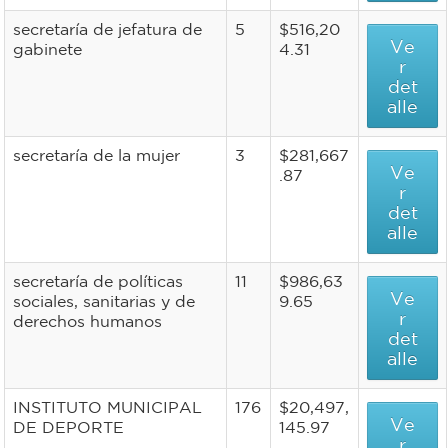
secretaría de jefatura de
5
$516,20
Ve
gabinete
4.31
r
det
alle
secretaría de la mujer
3
$281,667
Ve
.87
r
det
alle
secretaría de políticas
11
$986,63
Ve
sociales, sanitarias y de
9.65
r
derechos humanos
det
alle
INSTITUTO MUNICIPAL
176
$20,497,
Ve
DE DEPORTE
145.97
r