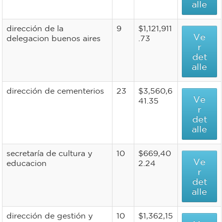
alle
dirección de la
9
$1,121,911
Ve
delegacion buenos aires
.73
r
det
alle
dirección de cementerios
23
$3,560,6
Ve
41.35
r
det
alle
secretaría de cultura y
10
$669,40
Ve
educacion
2.24
r
det
alle
dirección de gestión y
10
$1,362,15