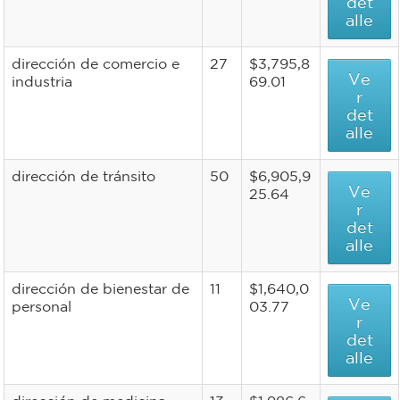
det
alle
dirección de comercio e
27
$3,795,8
Ve
industria
69.01
r
det
alle
dirección de tránsito
50
$6,905,9
Ve
25.64
r
det
alle
dirección de bienestar de
11
$1,640,0
Ve
personal
03.77
r
det
alle