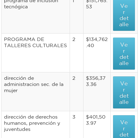
programa de inclusión
1
$151,765.
Ve
tecnógica
53
r
det
alle
PROGRAMA DE
2
$134,762
Ve
TALLERES CULTURALES
.40
r
det
alle
dirección de
2
$356,37
Ve
administracion sec. de la
3.36
r
mujer
det
alle
dirección de derechos
3
$401,50
Ve
humanos, prevención y
3.97
r
juventudes
det