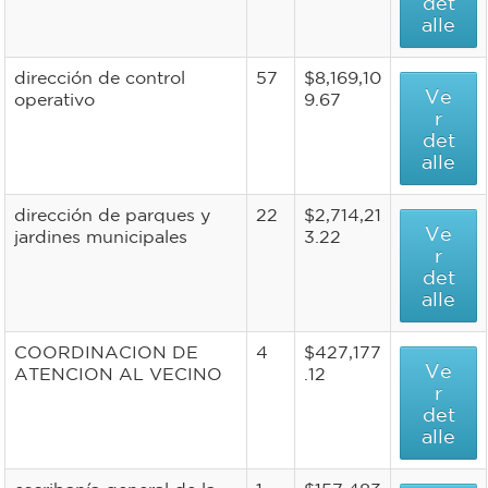
det
alle
dirección de control
57
$8,169,10
Ve
operativo
9.67
r
det
alle
dirección de parques y
22
$2,714,21
Ve
jardines municipales
3.22
r
det
alle
COORDINACION DE
4
$427,177
Ve
ATENCION AL VECINO
.12
r
det
alle