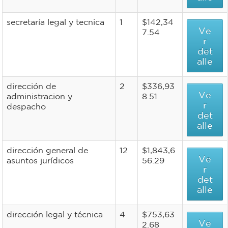
secretaría legal y tecnica
1
$142,34
Ve
7.54
r
det
alle
dirección de
2
$336,93
Ve
administracion y
8.51
r
despacho
det
alle
dirección general de
12
$1,843,6
Ve
asuntos jurídicos
56.29
r
det
alle
dirección legal y técnica
4
$753,63
Ve
2.68