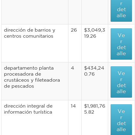
r
det
alle
dirección de barrios y
26
$3,049,3
Ve
centros comunitarios
19.26
r
det
alle
departamento planta
4
$434,24
Ve
procesadora de
0.76
r
crustáceos y fileteadora
det
de pescados
alle
dirección integral de
14
$1,981,76
Ve
información turística
5.82
r
det
alle