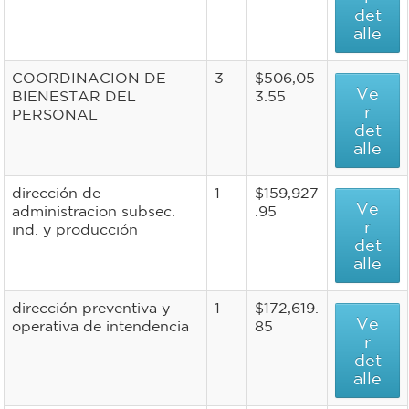
det
alle
COORDINACION DE
3
$506,05
Ve
BIENESTAR DEL
3.55
r
PERSONAL
det
alle
dirección de
1
$159,927
Ve
administracion subsec.
.95
r
ind. y producción
det
alle
dirección preventiva y
1
$172,619.
Ve
operativa de intendencia
85
r
det
alle