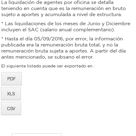
La liquidación de agentes por oficina se detalla
teniendo en cuenta que es la remuneración en bruto
Bromatología
sujeto a aportes y acumulada a nivel de estructura.
Personal
* Las liquidaciones de los meses de Junio y Diciembre
Rentas
incluyen el SAC (salario anual complementario).
municipal
* Hasta el día 05/09/2016, por error, la información
Municipal
publicada era la remuneración bruta total, y no la
remuneración bruta sujeta a aportes. A partir del día
antes mencionado, se subsano el error.
Mi
El siguiente listado puede ser exportado en :
bondi
Boleto
estudiantil
Recorrido
colectivos