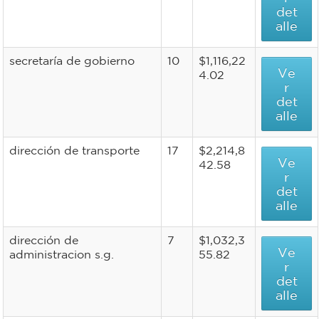
det
alle
secretaría de gobierno
10
$1,116,22
Ve
4.02
r
det
alle
dirección de transporte
17
$2,214,8
Ve
42.58
r
det
alle
dirección de
7
$1,032,3
Ve
administracion s.g.
55.82
r
det
alle