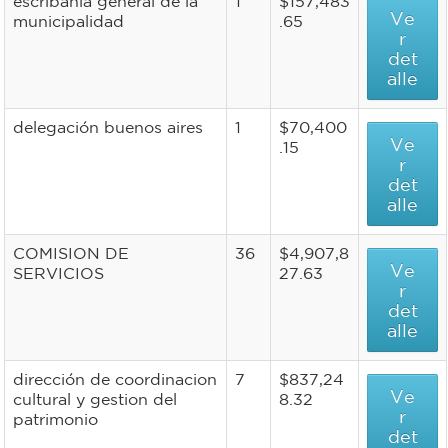
escribanía general de la
1
$157,483
Ve
municipalidad
.65
r
det
alle
delegación buenos aires
1
$70,400
Ve
.15
r
det
alle
COMISION DE
36
$4,907,8
Ve
SERVICIOS
27.63
r
det
alle
dirección de coordinacion
7
$837,24
Ve
cultural y gestion del
8.32
r
patrimonio
det