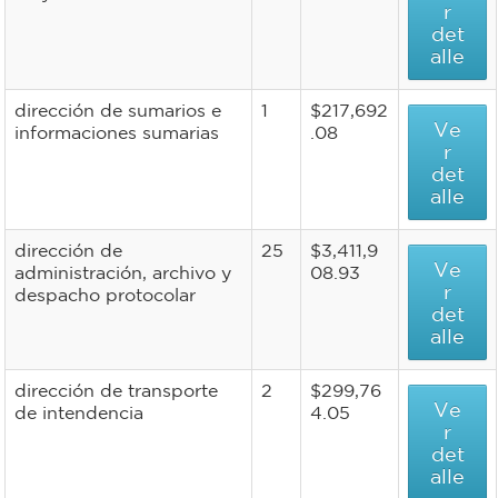
r
det
alle
dirección de sumarios e
1
$217,692
Ve
informaciones sumarias
.08
r
det
alle
dirección de
25
$3,411,9
Ve
administración, archivo y
08.93
r
despacho protocolar
det
alle
dirección de transporte
2
$299,76
Ve
de intendencia
4.05
r
det
alle