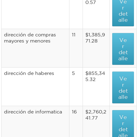
Ve
0.57
r
det
alle
dirección de compras
11
$1,385,9
Ve
mayores y menores
71.28
r
det
alle
dirección de haberes
5
$855,34
Ve
5.32
r
det
alle
dirección de informatica
16
$2,760,2
Ve
41.77
r
det
alle