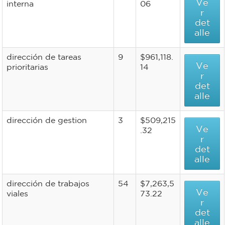
Ve
interna
06
r
det
alle
dirección de tareas
9
$961,118.
Ve
prioritarias
14
r
det
alle
dirección de gestion
3
$509,215
Ve
.32
r
det
alle
dirección de trabajos
54
$7,263,5
Ve
viales
73.22
r
det
alle