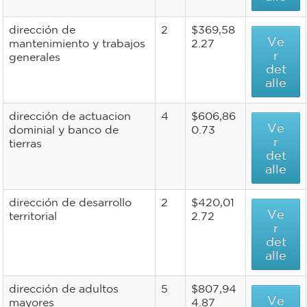
dirección de
2
$369,58
Ve
mantenimiento y trabajos
2.27
r
generales
det
alle
dirección de actuacion
4
$606,86
Ve
dominial y banco de
0.73
r
tierras
det
alle
dirección de desarrollo
2
$420,01
Ve
territorial
2.72
r
det
alle
dirección de adultos
5
$807,94
Ve
mayores
4.87