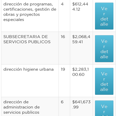
dirección de programas,
4
$612,44
Ve
certificaciones, gestión de
4.12
r
obras y proyectos
det
especiales
alle
SUBSECRETARIA DE
16
$2,068,4
Ve
SERVICIOS PUBLICOS
59.41
r
det
alle
dirección higiene urbana
19
$2,283,1
Ve
00.60
r
det
alle
dirección de
6
$641,673
Ve
administracion de
.99
r
servicios publicos