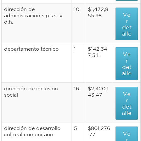
dirección de
10
$1,472,8
Ve
administracion s.p.s.s. y
55.98
r
d.h.
det
alle
departamento técnico
1
$142,34
Ve
7.54
r
det
alle
dirección de inclusion
16
$2,420,1
Ve
social
43.47
r
det
alle
dirección de desarrollo
5
$801,276
Ve
cultural comunitario
.77
r