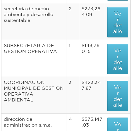
secretaría de medio
2
$273,26
Ve
ambiente y desarrollo
4.09
r
sustentable
det
alle
SUBSECRETARIA DE
1
$143,76
Ve
GESTION OPERATIVA
0.15
r
det
alle
COORDINACION
3
$423,34
Ve
MUNICIPAL DE GESTION
7.87
r
OPERATIVA
det
AMBIENTAL
alle
dirección de
4
$575,147
Ve
administracion s.m.a.
.03
r