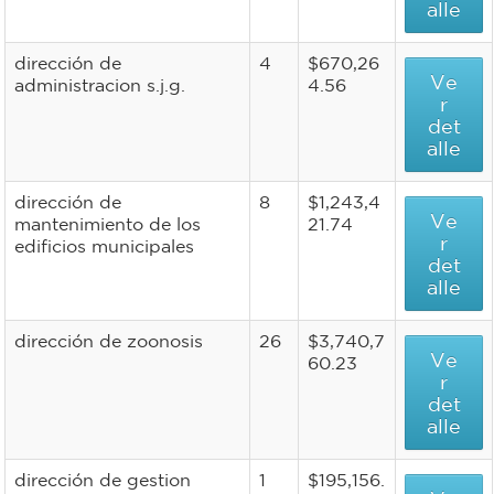
alle
dirección de
4
$670,26
Ve
administracion s.j.g.
4.56
r
det
alle
dirección de
8
$1,243,4
Ve
mantenimiento de los
21.74
r
edificios municipales
det
alle
dirección de zoonosis
26
$3,740,7
Ve
60.23
r
det
alle
dirección de gestion
1
$195,156.