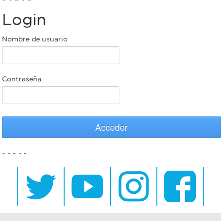
Login
Bromatología
Personal
Nombre de usuario
Rentas
municipal
Municipal
Contraseña
Mi
bondi
Acceder
Boleto
~ ~ ~ ~ ~
estudiantil
Recorrido
colectivos