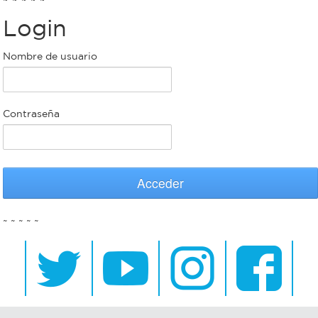
Login
Bromatología
Personal
Nombre de usuario
Rentas
municipal
Municipal
Contraseña
Mi
bondi
Acceder
Boleto
~ ~ ~ ~ ~
estudiantil
Recorrido
colectivos