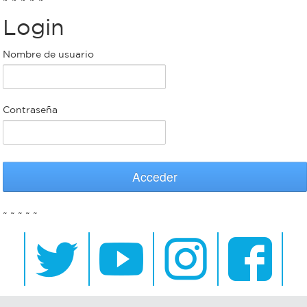
Login
Bromatología
Personal
Nombre de usuario
Rentas
municipal
Municipal
Contraseña
Mi
bondi
Acceder
Boleto
~ ~ ~ ~ ~
estudiantil
Recorrido
colectivos