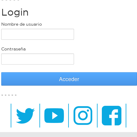
Login
Bromatología
Personal
Nombre de usuario
Rentas
municipal
Municipal
Contraseña
Mi
bondi
Acceder
Boleto
~ ~ ~ ~ ~
estudiantil
Recorrido
colectivos