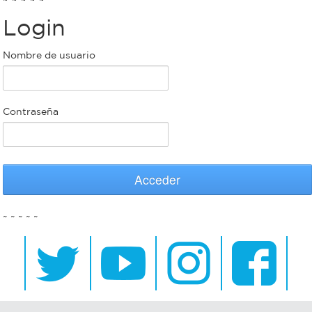
Login
Bromatología
Personal
Nombre de usuario
Rentas
municipal
Municipal
Contraseña
Mi
bondi
Acceder
Boleto
~ ~ ~ ~ ~
estudiantil
Recorrido
colectivos