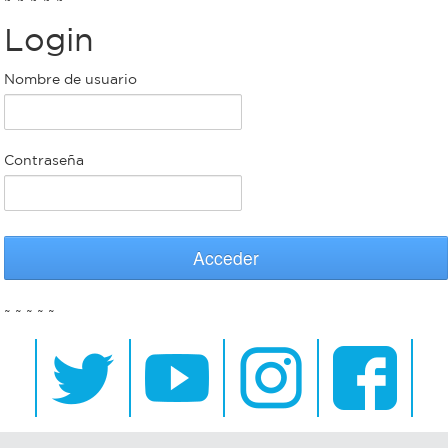
Login
Bromatología
Personal
Nombre de usuario
Rentas
municipal
Municipal
Contraseña
Mi
bondi
Acceder
Boleto
~ ~ ~ ~ ~
estudiantil
Recorrido
colectivos