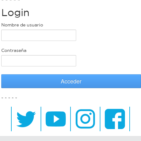
Login
Bromatología
Personal
Nombre de usuario
Rentas
municipal
Municipal
Contraseña
Mi
bondi
Acceder
Boleto
~ ~ ~ ~ ~
estudiantil
Recorrido
colectivos