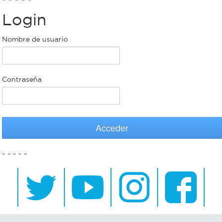
Login
Bromatología
Personal
Nombre de usuario
Rentas
municipal
Municipal
Contraseña
Mi
bondi
Acceder
Boleto
~ ~ ~ ~ ~
estudiantil
Recorrido
colectivos