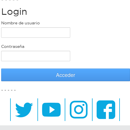
Login
Bromatología
Personal
Nombre de usuario
Rentas
municipal
Municipal
Contraseña
Mi
bondi
Acceder
Boleto
~ ~ ~ ~ ~
estudiantil
Recorrido
colectivos