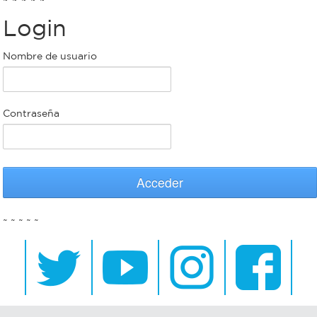
Login
Bromatología
Personal
Nombre de usuario
Rentas
municipal
Municipal
Contraseña
Mi
bondi
Acceder
Boleto
~ ~ ~ ~ ~
estudiantil
Recorrido
colectivos