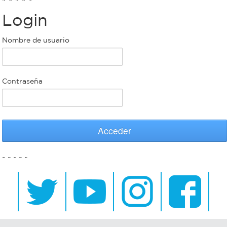
Login
Bromatología
Personal
Nombre de usuario
Rentas
municipal
Municipal
Contraseña
Mi
bondi
Acceder
Boleto
~ ~ ~ ~ ~
estudiantil
Recorrido
colectivos